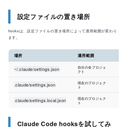
設定ファイルの置き場所
hooksは、設定ファイルの置き場所によって適用範囲が変わり
ます。
場所
適用範囲
共
自分の全プロジェ
~/.claude/settings.json
共
クト
現在のプロジェク
リ
.claude/settings.json
ト
で
現在のプロジェク
.claude/settings.local.json
共
ト
Claude Code hooksを試してみ