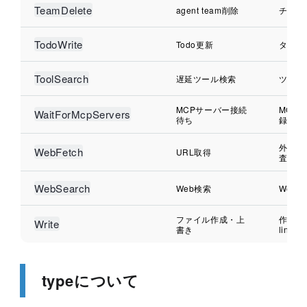
TeamDelete
agent team削除
チーム
TodoWrite
Todo更新
タスク
ToolSearch
遅延ツール検索
ツール
MCPサーバー接続
MCP
WaitForMcpServers
待ち
録
外部U
WebFetch
URL取得
査
WebSearch
Web検索
Web
ファイル作成・上
作成後の
Write
書き
lint
typeについて