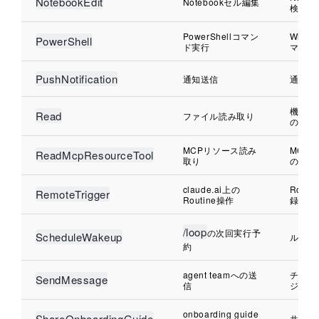
NotebookEdit
Notebookセル編集
検査
PowerShellコマン
Wind
PowerShell
ド実行
マンド
PushNotification
通知送信
通知内
機密フ
Read
ファイル読み取り
の検査
MCPリソース読み
MCP
ReadMcpResourceTool
取り
の記録
claude.ai上の
Rout
RemoteTrigger
Routine操作
録
/loop
の次回実行予
ScheduleWakeup
ループ
約
agent teamへの送
チーム
SendMessage
信
ジの記
onboarding guide
ShareOnboardingGuide
共有操