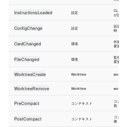
CLAUD
InstructionsLoaded
設定
が読み
設定フ
ConfigChange
設定
時
作業デ
CwdChanged
環境
変更時
監視対
FileChanged
環境
変更時
WorktreeCreate
Worktree
workt
WorktreeRemove
Worktree
workt
コンテ
PreCompact
コンテキスト
前
コンテ
PostCompact
コンテキスト
後