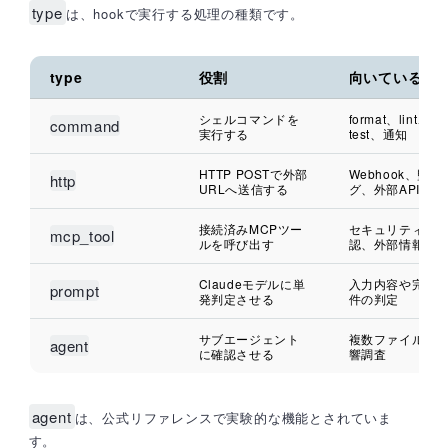
type
は、hookで実行する処理の種類です。
type
役割
向いている用
シェルコマンドを
format、lint、
command
実行する
test、通知
HTTP POSTで外部
Webhook、監査
http
URLへ送信する
グ、外部API連携
接続済みMCPツー
セキュリティ確
mcp_tool
ルを呼び出す
認、外部情報取
Claudeモデルに単
入力内容や完了
prompt
発判定させる
件の判定
サブエージェント
複数ファイルの
agent
に確認させる
響調査
agent
は、公式リファレンスで実験的な機能とされていま
す。