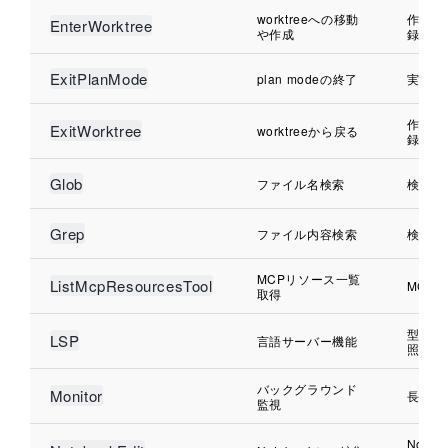
worktreeへの移動
作業環
EnterWorktree
や作成
録
ExitPlanMode
plan modeの終了
実装開
作業環
ExitWorktree
worktreeから戻る
録
Glob
ファイル名検索
検索対
Grep
ファイル内容検索
検索対
MCPリソース一覧
ListMcpResourcesTool
MCP
取得
型エラ
LSP
言語サーバー機能
照検索
バックグラウンド
Monitor
長時間
監視
Note