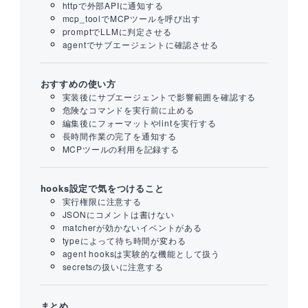
httpで外部APIに通知する
mcp_toolでMCPツールを呼び出す
promptでLLMに判定させる
agentでサブエージェントに確認させる
おすすめの使い方
実装後にサブエージェントで影響範囲を確認する
危険なコマンドを実行前に止める
編集後にフォーマットやlintを実行する
長時間作業の完了を通知する
MCPツールの利用を記録する
hooks設定で気をつけること
実行権限に注意する
JSONにコメントは書けない
matcherが効かないイベントがある
typeによって待ち時間が変わる
agent hooksは実験的な機能として扱う
secretsの扱いに注意する
まとめ