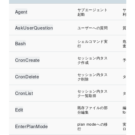
サブエージェント
サブエ
Agent
起動
利用の
AskUserQuestion
ユーザーへの質問
質問発
シェルコマンド実
危険コ
Bash
行
査、実
セッション内タス
CronCreate
予約タ
ク作成
セッション内タス
CronDelete
タスク
ク削除
セッション内タス
CronList
タスク
ク一覧取得
既存ファイルの部
編集後の
Edit
分編集
format
plan modeへの移
実装前
EnterPlanMode
行
ログ