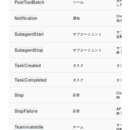
PostToolBatch
ツール
し完了
Claud
Notification
通知
知を送
サブエ
SubagentStart
サブエージェント
起動時
サブエ
SubagentStop
サブエージェント
終了時
TaskCreated
タスク
タスク
TaskCompleted
タスク
タスク
Clau
Stop
応答
時
APIエ
StopFailure
応答
終了時
チーム
TeammateIdle
チーム
待機状