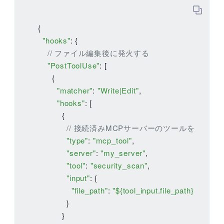
{

"hooks"
: {

// ファイル編集後に発火する
"PostToolUse"
: [

      {

"matcher"
: 
"Write|Edit"
,

"hooks"
: [

          {

// 接続済みMCPサーバーのツールを呼ぶ
"type"
: 
"mcp_tool"
,

"server"
: 
"my_server"
,

"tool"
: 
"security_scan"
,

"input"
: {

"file_path"
: 
"${tool_input.file_path}"
            }

          }
