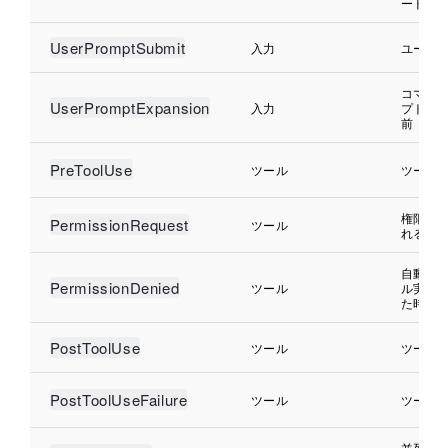
ードの
UserPromptSubmit
入力
ユーザ
コマン
UserPromptExpansion
入力
プトへ
前
PreToolUse
ツール
ツール
権限確
PermissionRequest
ツール
れる時
自動モ
PermissionDenied
ツール
ル実行
た時
PostToolUse
ツール
ツール
PostToolUseFailure
ツール
ツール
並列ツ