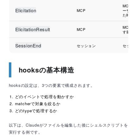
MCPサ
Elicitation
MCP
ーザー
た時
MCP入
ElicitationResult
MCP
す前
SessionEnd
セッション
セッシ
hooksの基本構造
hooksの設定は、3つの要素で構成されます。
どのイベントで処理を動かすか
matcherで対象を絞るか
どのtypeで処理するか
以下は、Claudeがファイルを編集した後にシェルスクリプトを
実行する例です。