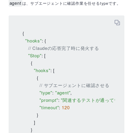
agent
は、サブエージェントに確認作業を任せるtypeです。
{

"hooks"
: {

// Claudeの応答完了時に発火する
"Stop"
: [

      {

"hooks"
: [

          {

// サブエージェントに確認させる
"type"
: 
"agent"
,

"prompt"
: 
"関連するテストが通っているか確認
"timeout"
: 
120
          }

        ]

      }
