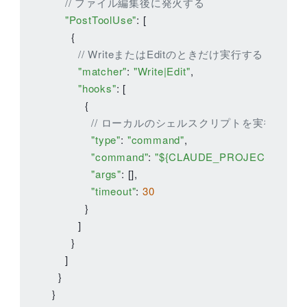
// ファイル編集後に発火する
"PostToolUse"
: [

      {

// WriteまたはEditのときだけ実行する
"matcher"
: 
"Write|Edit"
,

"hooks"
: [

          {

// ローカルのシェルスクリプトを実行する
"type"
: 
"command"
,

"command"
: 
"${CLAUDE_PROJECT_DIR}/.cl
"args"
: [],

"timeout"
: 
30
          }

        ]

      }

    ]

  }

}