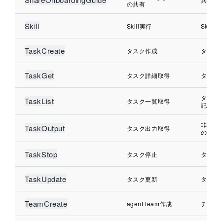
の共有
Skill
Skill実行
Skil
TaskCreate
タスク作成
タスク
TaskGet
タスク詳細取得
タスク
タスク
TaskList
タスク一覧取得
記録
非推奨
TaskOutput
タスク出力取得
の記録
TaskStop
タスク停止
タスク
TaskUpdate
タスク更新
タスク
TeamCreate
agent team作成
チーム