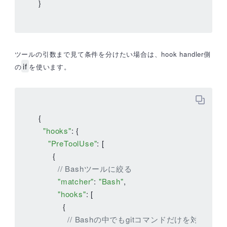
}
ツールの引数まで見て条件を分けたい場合は、hook handler側
if
の
を使います。
{

"hooks"
: {

"PreToolUse"
: [

      {

// Bashツールに絞る
"matcher"
: 
"Bash"
,

"hooks"
: [

          {

// Bashの中でもgitコマンドだけを対象にす