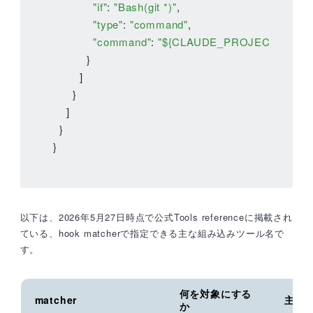
"if"
: 
"Bash(git *)"
,

"type"
: 
"command"
,

"command"
: 
"${CLAUDE_PROJECT_DIR}/.cl
          }

        ]

      }

    ]

  }

}
以下は、2026年5月27日時点で公式Tools referenceに掲載され
ている、hook matcherで指定できる主な組み込みツール名で
す。
何を対象にする
matcher
主な
か