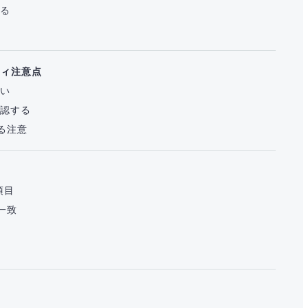
する
ティ注意点
ない
確認する
る注意
ト
ク項目
一致