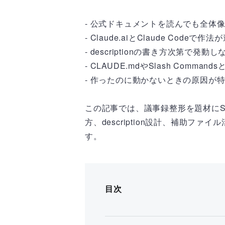
- 公式ドキュメントを読んでも全体
- Claude.aiとClaude Codeで
- descriptionの書き方次第で
- CLAUDE.mdやSlash Comm
- 作ったのに動かないときの原因が
この記事では、議事録整形を題材にSKILL
方、description設計、補助
す。
目次