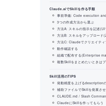
Claude.aiでSkillを作る手順
事前準備: Code execution an
3つの作成方法から選ぶ
方法A: スキルの指示を記述(U
方法B: スキルをアップロード(Z
方法C: Claudeでクリエイテ
動作確認する
組織で配布する(Enterprise mana
複数Skillをまとめたいときは
Skill活用のTIPS
発動精度を上げるdescriptio
補助ファイルでSkillを発展さ
CLAUDE.md / Slash Com
ClaudeにSkillを作ってもらう