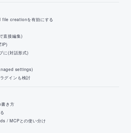
d file creationを有効にする
Iで直接編集)
IP)
ィブに(対話形式)
ged settings)
プラグインも検討
nの書き方
せる
mands / MCPとの使い分け