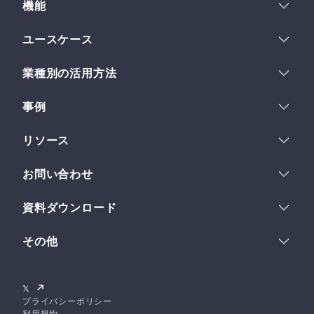
セキュリティ
機能
コスト最適化
機能一覧
ユースケース
フィールド
ヘッドレスCMSとは
多言語サイト
フィールドセット
業種別の活用方法
ストーリーとビジョン
イントラネット
フレキシブルテキスト
デザイン
IPコンテンツホルダー
LP運用
組織とスペース
事例
金融企業
複数サイトの一元管理
サブスペース
ロードマップ
事例一覧
教育・研究機関
リソース
Developer API
事例インタビュー
総合メーカー
ワークフロー
ヘルプセンター
お問い合わせ
Webhook
クイックスタート
導入について
使い方
資料ダウンロード
業務提携について
チュートリアル
資料一覧
その他のお問い合わせ
特別インタビュー
その他
サービス紹介資料
APIリファレンス
ログイン
初期構築プラン紹介資料
お知らせ
無料ではじめる
𝕏
AI活用術39選
NILTOナレッジ
プライバシーポリシー
利用規約