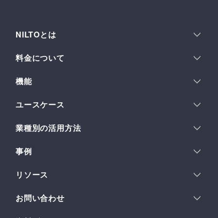
NILTOとは
運用体験
料金について
多数ウェブサイト管理
料金プラン
セキュリティ
機能
コスト最適化
機能一覧
ユースケース
フィールド
ヘッドレスCMSとは
多言語サイト
フィールドセット
業種別の活用方法
ストーリーとビジョン
イントラネット
フレキシブルテキスト
デザイン
IPコンテンツホルダー
LP運用
組織とスペース
事例
金融企業
複数サイトの一元管理
サブスペース
ロードマップ
事例一覧
教育・研究機関
リソース
Developer API
事例インタビュー
総合メーカー
ワークフロー
ヘルプセンター
お問い合わせ
Webhook
クイックスタート
導入について
使い方