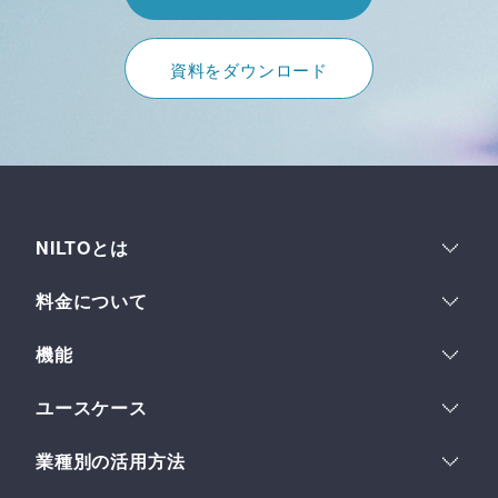
資料をダウンロード
NILTOとは
運用体験
料金について
多数ウェブサイト管理
料金プラン
セキュリティ
機能
コスト最適化
機能一覧
ユースケース
フィールド
ヘッドレスCMSとは
多言語サイト
フィールドセット
業種別の活用方法
ストーリーとビジョン
イントラネット
フレキシブルテキスト
デザイン