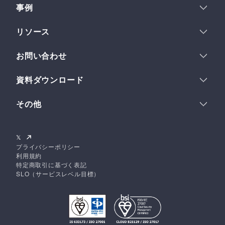
IPコンテンツホルダー
LP運用
組織とスペース
事例
金融企業
複数サイトの一元管理
サブスペース
ロードマップ
事例一覧
教育・研究機関
リソース
Developer API
事例インタビュー
総合メーカー
ワークフロー
ヘルプセンター
お問い合わせ
Webhook
クイックスタート
導入について
使い方
資料ダウンロード
業務提携について
チュートリアル
資料一覧
その他のお問い合わせ
特別インタビュー
その他
サービス紹介資料
APIリファレンス
ログイン
初期構築プラン紹介資料
お知らせ
無料ではじめる
𝕏
AI活用術39選
NILTOナレッジ
プライバシーポリシー
利用規約
特定商取引に基づく表記
SLO（サービスレベル目標）