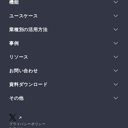
機能
コスト最適化
機能一覧
ユースケース
フィールド
ヘッドレスCMSとは
多言語サイト
フィールドセット
業種別の活用方法
ストーリーとビジョン
イントラネット
フレキシブルテキスト
デザイン
IPコンテンツホルダー
LP運用
組織とスペース
事例
金融企業
複数サイトの一元管理
サブスペース
ロードマップ
事例一覧
教育・研究機関
リソース
Developer API
事例インタビュー
総合メーカー
ワークフロー
ヘルプセンター
お問い合わせ
Webhook
クイックスタート
導入について
使い方
資料ダウンロード
業務提携について
チュートリアル
資料一覧
その他のお問い合わせ
特別インタビュー
その他
サービス紹介資料
APIリファレンス
ログイン
初期構築プラン紹介資料
お知らせ
無料ではじめる
AI活用術39選
NILTOナレッジ
プライバシーポリシー